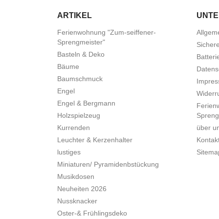
ARTIKEL
UNT
Ferienwohnung "Zum-seiffener-
Allgem
Sprengmeister"
Sicher
Basteln & Deko
Batteri
Bäume
Datens
Baumschmuck
Impre
Engel
Widerru
Engel & Bergmann
Ferien
Holzspielzeug
Spreng
Kurrenden
über u
Leuchter & Kerzenhalter
Kontak
lustiges
Sitema
Miniaturen/ Pyramidenbstückung
Musikdosen
Neuheiten 2026
Nussknacker
Oster-& Frühlingsdeko