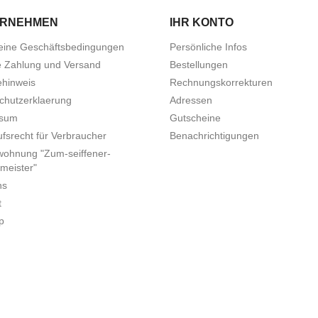
ERNEHMEN
IHR KONTO
eine Geschäftsbedingungen
Persönliche Infos
e Zahlung und Versand
Bestellungen
ehinweis
Rechnungskorrekturen
chutzerklaerung
Adressen
ssum
Gutscheine
fsrecht für Verbraucher
Benachrichtigungen
wohnung "Zum-seiffener-
meister"
ns
t
p