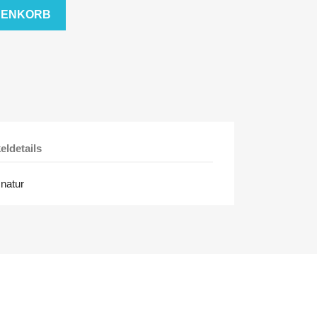
RENKORB
keldetails
natur