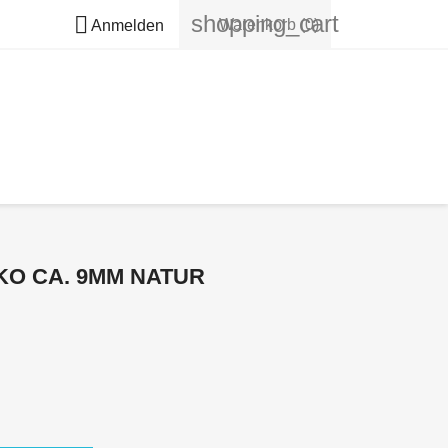
shopping_cart

Warenkorb
(0)
Anmelden
O CA. 9MM NATUR