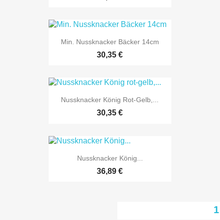

Vorschau
Min. Nussknacker Bäcker 14cm
30,35 €

Vorschau
Nussknacker König Rot-Gelb,...
30,35 €

Vorschau
Nussknacker König...
36,89 €