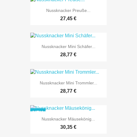

Vorschau
Nussknacker Preuße...
27,45 €

Vorschau
Nussknacker Mini Schäfer...
28,77 €

Vorschau
Nussknacker Mini Trommler...
28,77 €
NEU

Vorschau
Nussknacker Mäusekönig...
30,35 €