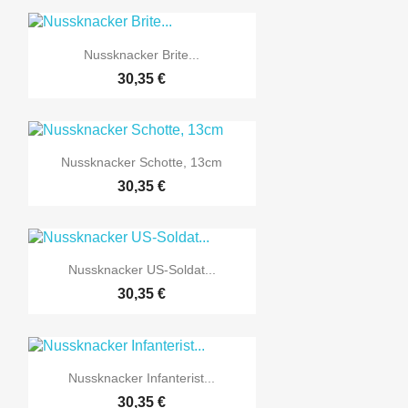

Vorschau
Nussknacker Brite...
30,35 €

Vorschau
Nussknacker Schotte, 13cm
30,35 €

Vorschau
Nussknacker US-Soldat...
30,35 €

Vorschau
Nussknacker Infanterist...
30,35 €