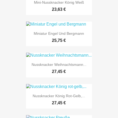

Vorschau
Mini-Nussknacker König Weiß
23,63 €

Vorschau
Miniatur Engel Und Bergmann
25,75 €

Vorschau
Nussknacker Weihnachtsmann...
27,45 €

Vorschau
Nussknacker König Rot-Gelb,...
27,45 €