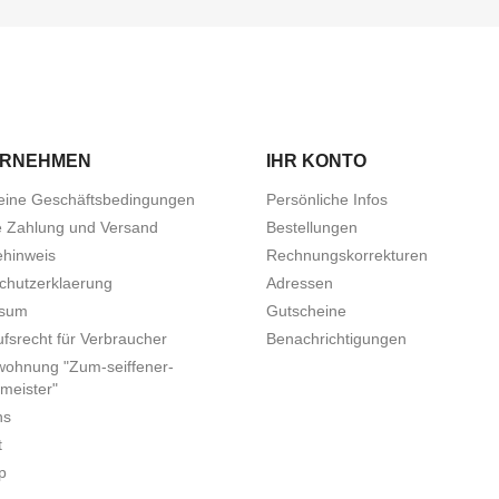
ERNEHMEN
IHR KONTO
eine Geschäftsbedingungen
Persönliche Infos
e Zahlung und Versand
Bestellungen
ehinweis
Rechnungskorrekturen
chutzerklaerung
Adressen
ssum
Gutscheine
fsrecht für Verbraucher
Benachrichtigungen
wohnung "Zum-seiffener-
meister"
ns
t
p