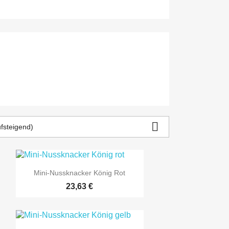

ufsteigend)

Vorschau
Mini-Nussknacker König Rot
23,63 €