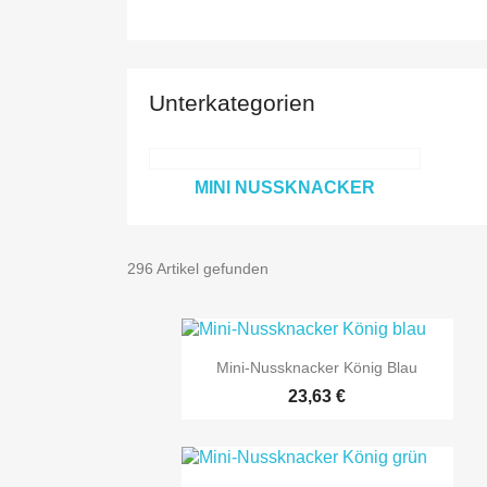
Unterkategorien
MINI NUSSKNACKER
296 Artikel gefunden

Vorschau
Mini-Nussknacker König Blau
23,63 €