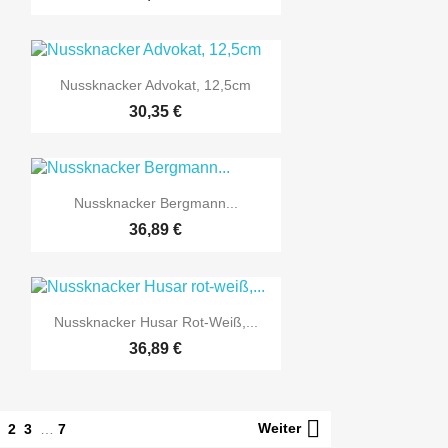

Vorschau
Nussknacker Advokat, 12,5cm
30,35 €

Vorschau
Nussknacker Bergmann...
36,89 €

Vorschau
Nussknacker Husar Rot-Weiß,...
36,89 €

1
Weiter
2
3
…
7