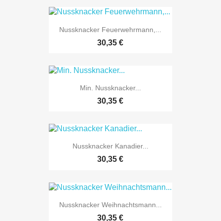

Vorschau
Nussknacker Feuerwehrmann,...
30,35 €

Vorschau
Min. Nussknacker...
30,35 €

Vorschau
Nussknacker Kanadier...
30,35 €

Vorschau
Nussknacker Weihnachtsmann...
30,35 €