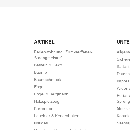
ARTIKEL
UNT
Ferienwohnung "Zum-seiffener-
Allgem
Sprengmeister"
Sicher
Basteln & Deko
Batteri
Bäume
Datens
Baumschmuck
Impre
Engel
Widerru
Engel & Bergmann
Ferien
Holzspielzeug
Spreng
Kurrenden
über u
Leuchter & Kerzenhalter
Kontak
lustiges
Sitema