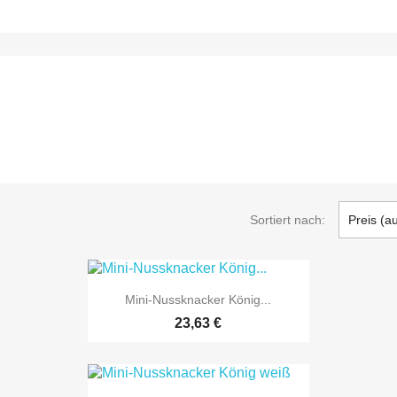
Sortiert nach:
Preis (a

Vorschau
Mini-Nussknacker König...
23,63 €