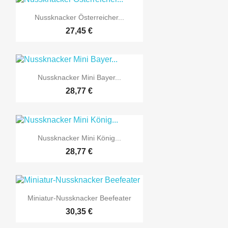

Vorschau
Nussknacker Österreicher...
27,45 €

Vorschau
Nussknacker Mini Bayer...
28,77 €

Vorschau
Nussknacker Mini König...
28,77 €

Vorschau
Miniatur-Nussknacker Beefeater
30,35 €