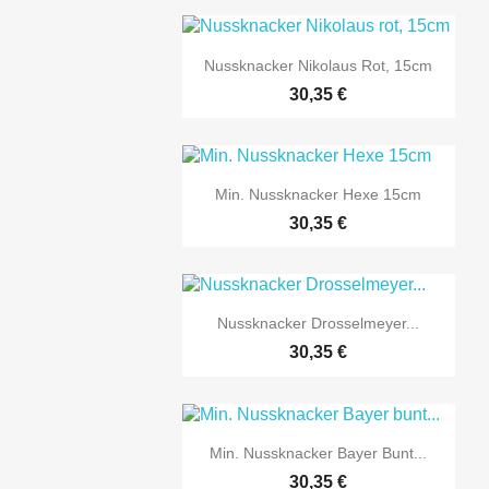

Vorschau
Nussknacker Nikolaus Rot, 15cm
30,35 €

Vorschau
Min. Nussknacker Hexe 15cm
30,35 €

Vorschau
Nussknacker Drosselmeyer...
30,35 €

Vorschau
Min. Nussknacker Bayer Bunt...
30,35 €