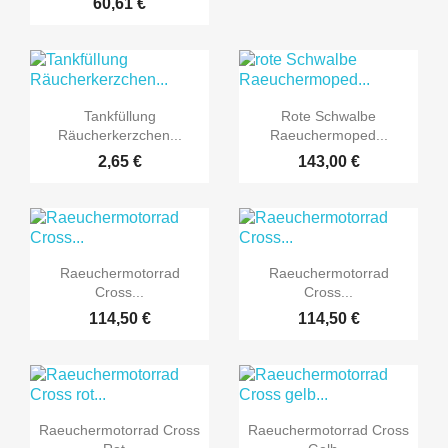
60,61 €


Vorschau
Vorschau
Tankfüllung
Rote Schwalbe
Räucherkerzchen...
Raeuchermoped...
2,65 €
143,00 €


Vorschau
Vorschau
Raeuchermotorrad
Raeuchermotorrad
Cross...
Cross...
114,50 €
114,50 €


Vorschau
Vorschau
Raeuchermotorrad Cross
Raeuchermotorrad Cross