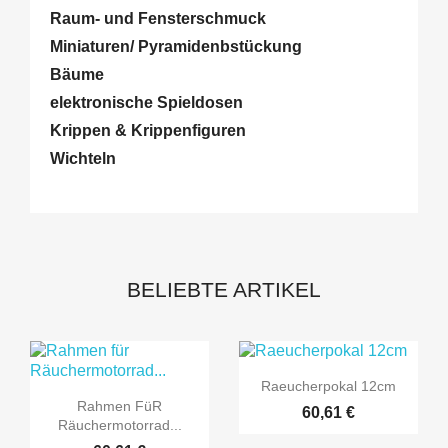
Raum- und Fensterschmuck
Miniaturen/ Pyramidenbstückung
Bäume
elektronische Spieldosen
Krippen & Krippenfiguren
Wichteln
BELIEBTE ARTIKEL

Vorschau
Raeucherpokal 12cm

Vorschau
Rahmen Für
60,61 €
Räuchermotorrad...