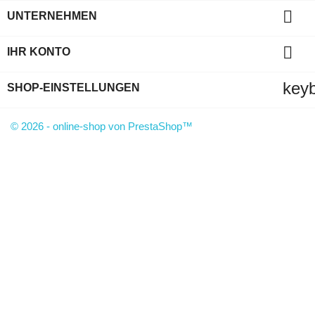

UNTERNEHMEN

IHR KONTO
key
SHOP-EINSTELLUNGEN
© 2026 - online-shop von PrestaShop™