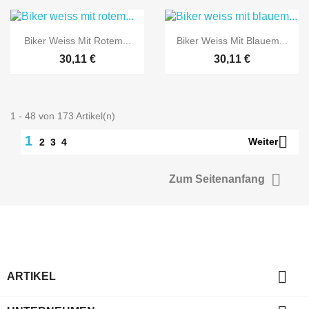


Vorschau
Vorschau
Biker Weiss Mit Rotem...
Biker Weiss Mit Blauem...
30,11 €
30,11 €
1 - 48 von 173 Artikel(n)

1
Weiter
2
3
4

Zum Seitenanfang

ARTIKEL