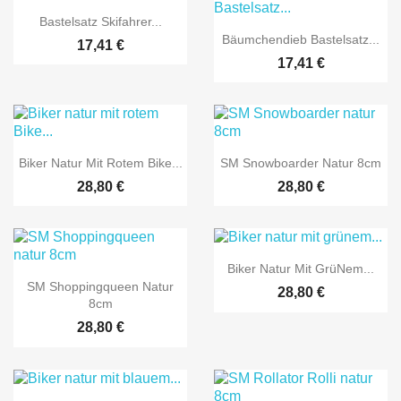

Vorschau
Bastelsatz Skifahrer...

Vorschau
Bäumchendieb Bastelsatz...
17,41 €
17,41 €


Vorschau
Vorschau
Biker Natur Mit Rotem Bike...
SM Snowboarder Natur 8cm
28,80 €
28,80 €

Vorschau
Biker Natur Mit Grünem...

Vorschau
SM Shoppingqueen Natur
28,80 €
8cm
28,80 €