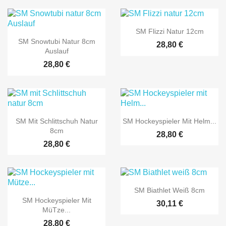

Vorschau
SM Flizzi Natur 12cm

Vorschau
SM Snowtubi Natur 8cm
28,80 €
Auslauf
28,80 €


Vorschau
Vorschau
SM Mit Schlittschuh Natur
SM Hockeyspieler Mit Helm...
8cm
28,80 €
28,80 €

Vorschau
SM Biathlet Weiß 8cm

Vorschau
SM Hockeyspieler Mit
30,11 €
Mütze...
28,80 €