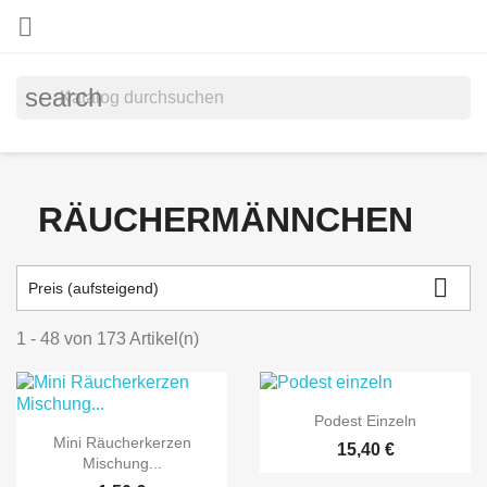

search
RÄUCHERMÄNNCHEN

Preis (aufsteigend)
1 - 48 von 173 Artikel(n)

Vorschau
Podest Einzeln

Vorschau
Mini Räucherkerzen
15,40 €
Mischung...