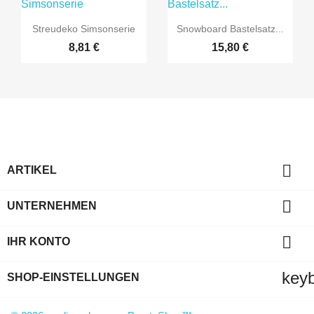


Vorschau
Vorschau
Streudeko Simsonserie
Snowboard Bastelsatz...
8,81 €
15,80 €

ARTIKEL

UNTERNEHMEN

IHR KONTO
key
SHOP-EINSTELLUNGEN