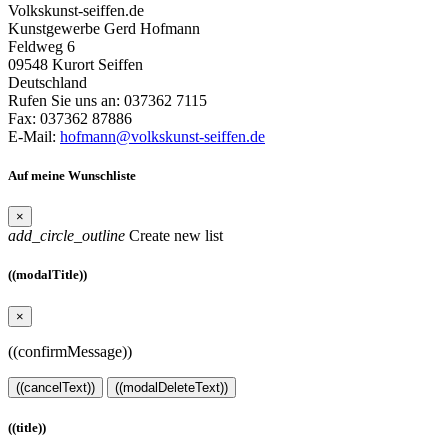
Volkskunst-seiffen.de
Kunstgewerbe Gerd Hofmann
Feldweg 6
09548 Kurort Seiffen
Deutschland
Rufen Sie uns an:
037362 7115
Fax:
037362 87886
E-Mail:
hofmann@volkskunst-seiffen.de
Auf meine Wunschliste
×
add_circle_outline
Create new list
((modalTitle))
×
((confirmMessage))
((cancelText))
((modalDeleteText))
((title))