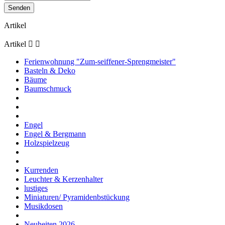
Artikel
Artikel


Ferienwohnung "Zum-seiffener-Sprengmeister"
Basteln & Deko
Bäume
Baumschmuck
Engel
Engel & Bergmann
Holzspielzeug
Kurrenden
Leuchter & Kerzenhalter
lustiges
Miniaturen/ Pyramidenbstückung
Musikdosen
Neuheiten 2026