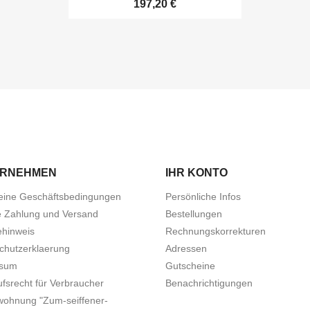
197,20 €
ERNEHMEN
IHR KONTO
eine Geschäftsbedingungen
Persönliche Infos
e Zahlung und Versand
Bestellungen
ehinweis
Rechnungskorrekturen
chutzerklaerung
Adressen
ssum
Gutscheine
fsrecht für Verbraucher
Benachrichtigungen
wohnung "Zum-seiffener-