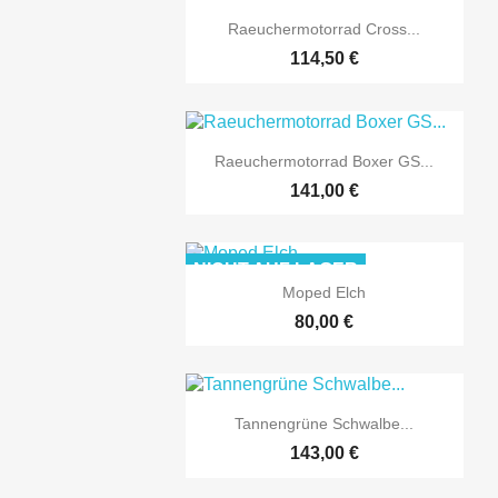

Vorschau
Raeuchermotorrad Cross...
114,50 €

Vorschau
Raeuchermotorrad Boxer GS...
141,00 €
NICHT AUF LAGER

Vorschau
Moped Elch
80,00 €

Vorschau
Tannengrüne Schwalbe...
143,00 €