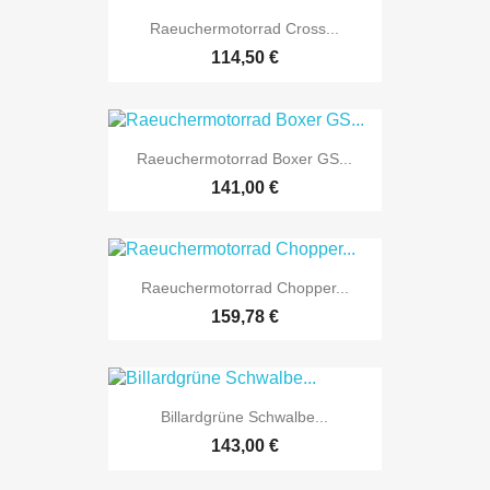

Vorschau
Raeuchermotorrad Cross...
114,50 €

Vorschau
Raeuchermotorrad Boxer GS...
141,00 €

Vorschau
Raeuchermotorrad Chopper...
159,78 €

Vorschau
Billardgrüne Schwalbe...
143,00 €