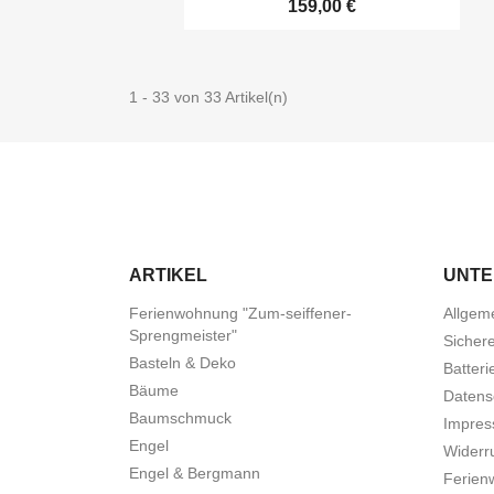
159,00 €
1 - 33 von 33 Artikel(n)
ARTIKEL
UNT
Ferienwohnung "Zum-seiffener-
Allgem
Sprengmeister"
Sicher
Basteln & Deko
Batteri
Bäume
Datens
Baumschmuck
Impre
Engel
Widerru
Engel & Bergmann
Ferien