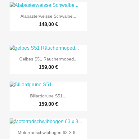

Vorschau
Alabasterweisse Schwalbe...
148,00 €

Vorschau
Gelbes S51 Räuchermoped...
159,00 €

Vorschau
Billardgrüne S51...
159,00 €

Vorschau
Motorradschwibbogen 63 X 8...