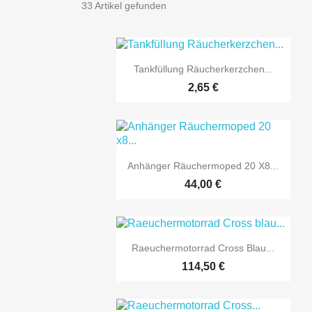
33 Artikel gefunden

Vorschau
Tankfüllung Räucherkerzchen...
2,65 €

Vorschau
Anhänger Räuchermoped 20 X8...
44,00 €

Vorschau
Raeuchermotorrad Cross Blau...
114,50 €