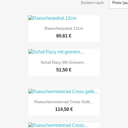
Sortiert nach:
Preis (a

Vorschau
Raeucherpokal 12cm
60,61 €

Vorschau
Schaf Racy Mit Grünem...
51,50 €

Vorschau
Raeuchermotorrad Cross Gelb...
114,50 €