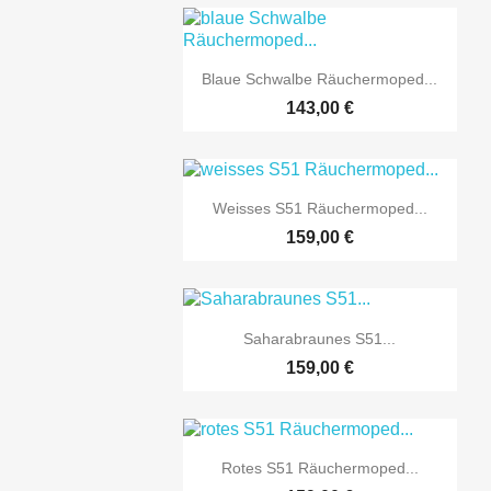

Vorschau
Blaue Schwalbe Räuchermoped...
143,00 €

Vorschau
Weisses S51 Räuchermoped...
159,00 €

Vorschau
Saharabraunes S51...
159,00 €

Vorschau
Rotes S51 Räuchermoped...