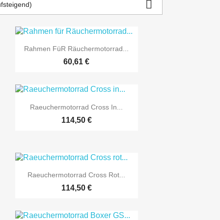

ufsteigend)

Vorschau
Rahmen Für Räuchermotorrad...
60,61 €

Vorschau
Raeuchermotorrad Cross In...
114,50 €

Vorschau
Raeuchermotorrad Cross Rot...
114,50 €