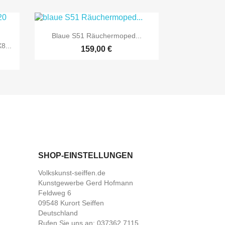

Vorschau
Blaue S51 Räuchermoped...
8...
159,00 €
SHOP-EINSTELLUNGEN
Volkskunst-seiffen.de
Kunstgewerbe Gerd Hofmann
Feldweg 6
09548 Kurort Seiffen
Deutschland
Rufen Sie uns an:
037362 7115