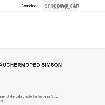
shopping_cart

Warenkorb
(0)
Anmelden
RÄUCHERMOPED SIMSON
üne ist die beliebteste Farbe beim S51.
rt.