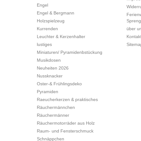
Engel
Widerru
Engel & Bergmann
Ferien
Holzspielzeug
Spreng
Kurrenden
über u
Leuchter & Kerzenhalter
Kontak
lustiges
Sitema
Miniaturen/ Pyramidenbstückung
Musikdosen
Neuheiten 2026
Nussknacker
Oster-& Frühlingsdeko
Pyramiden
Raeucherkerzen & praktisches
Räuchermännchen
Räuchermänner
Räuchermotorräder aus Holz
Raum- und Fensterschmuck
Schnäppchen