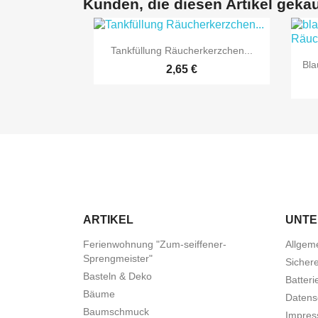
Kunden, die diesen Artikel gekau

Vorschau
Tankfüllung Räucherkerzchen...
Bla
2,65 €
ARTIKEL
UNT
Ferienwohnung "Zum-seiffener-
Allgem
Sprengmeister"
Sicher
Basteln & Deko
Batteri
Bäume
Datens
Baumschmuck
Impre