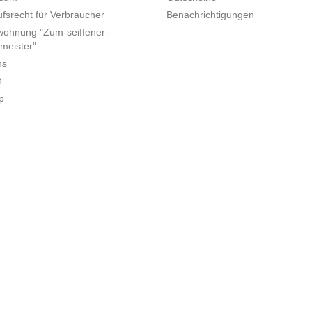
fsrecht für Verbraucher
Benachrichtigungen
wohnung "Zum-seiffener-
meister"
ns
t
p