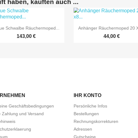
ft haben, kauften auch ...


Vorschau
Vorschau
ue Schwalbe Räuchermoped...
Anhänger Räuchermoped 20 X
143,00 €
44,00 €
ERNEHMEN
IHR KONTO
eine Geschäftsbedingungen
Persönliche Infos
e Zahlung und Versand
Bestellungen
ehinweis
Rechnungskorrekturen
chutzerklaerung
Adressen
ssum
Gutscheine