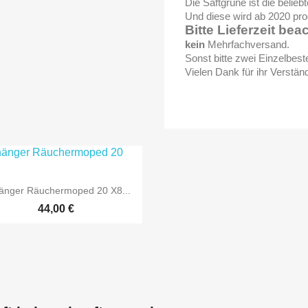
Die Saftgrüne ist die belie
Und diese wird ab 2020 pro
Bitte Lieferzeit bea
kein
Mehrfachversand.
Sonst bitte zwei Einzelbes
Vielen Dank für ihr Verstän

Vorschau
änger Räuchermoped 20 X8...
44,00 €