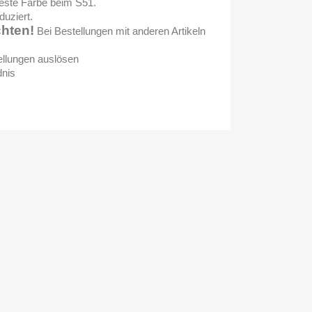
bteste Farbe beim S51.
duziert.
chten!
Bei Bestellungen mit anderen Artikeln
tellungen auslösen
dnis