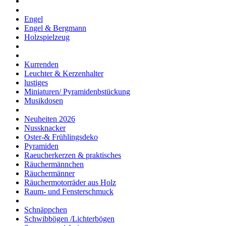
Engel
Engel & Bergmann
Holzspielzeug
Kurrenden
Leuchter & Kerzenhalter
lustiges
Miniaturen/ Pyramidenbstückung
Musikdosen
Neuheiten 2026
Nussknacker
Oster-& Frühlingsdeko
Pyramiden
Raeucherkerzen & praktisches
Räuchermännchen
Räuchermänner
Räuchermotorräder aus Holz
Raum- und Fensterschmuck
Schnäppchen
Schwibbögen /Lichterbögen