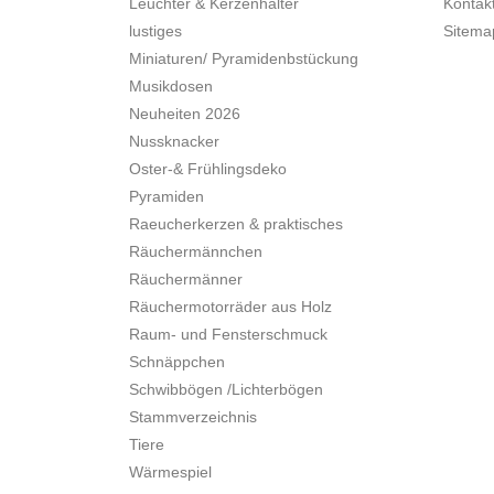
Leuchter & Kerzenhalter
Kontak
lustiges
Sitema
Miniaturen/ Pyramidenbstückung
Musikdosen
Neuheiten 2026
Nussknacker
Oster-& Frühlingsdeko
Pyramiden
Raeucherkerzen & praktisches
Räuchermännchen
Räuchermänner
Räuchermotorräder aus Holz
Raum- und Fensterschmuck
Schnäppchen
Schwibbögen /Lichterbögen
Stammverzeichnis
Tiere
Wärmespiel