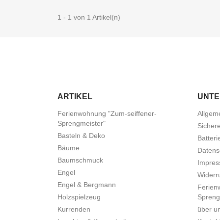
1 - 1 von 1 Artikel(n)
ARTIKEL
UNT
Ferienwohnung "Zum-seiffener-
Allgem
Sprengmeister"
Sicher
Basteln & Deko
Batteri
Bäume
Datens
Baumschmuck
Impre
Engel
Widerru
Engel & Bergmann
Ferien
Holzspielzeug
Spreng
Kurrenden
über u