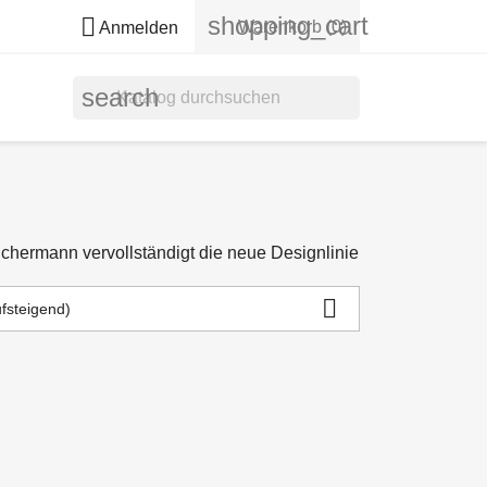
shopping_cart

Warenkorb
(0)
Anmelden
search
chermann vervollständigt die neue Designlinie

ufsteigend)