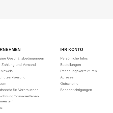
ERNEHMEN
IHR KONTO
eine Geschäftsbedingungen
Persönliche Infos
e Zahlung und Versand
Bestellungen
ehinweis
Rechnungskorrekturen
chutzerklaerung
Adressen
ssum
Gutscheine
fsrecht für Verbraucher
Benachrichtigungen
wohnung "Zum-seiffener-
meister"
ns