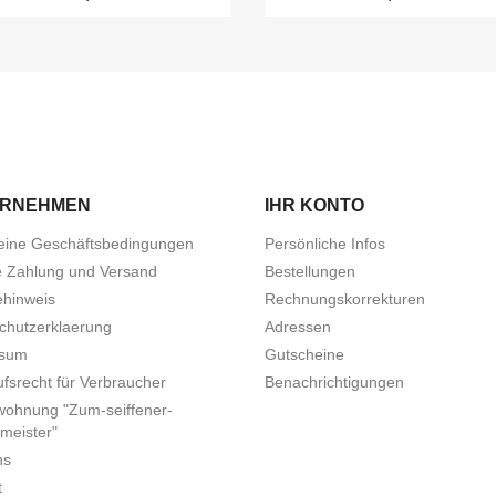
ERNEHMEN
IHR KONTO
eine Geschäftsbedingungen
Persönliche Infos
e Zahlung und Versand
Bestellungen
ehinweis
Rechnungskorrekturen
chutzerklaerung
Adressen
ssum
Gutscheine
fsrecht für Verbraucher
Benachrichtigungen
wohnung "Zum-seiffener-
meister"
ns
t