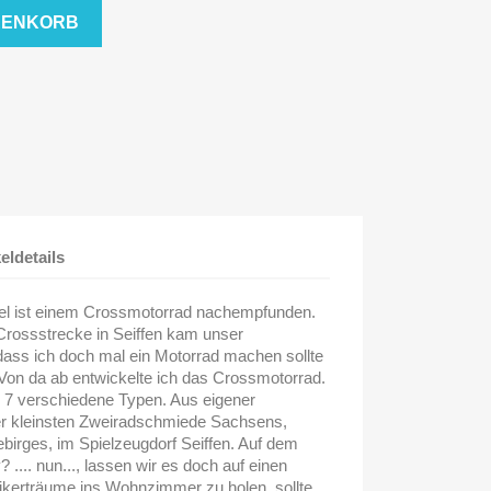
RENKORB
keldetails
el ist einem Crossmotorrad nachempfunden.
Crossstrecke in Seiffen kam unser
 dass ich doch mal ein Motorrad machen sollte
Von da ab entwickelte ich das Crossmotorrad.
 7 verschiedene Typen. Aus eigener
 der kleinsten Zweiradschmiede Sachsens,
birges, im Spielzeugdorf Seiffen. Auf dem
... nun..., lassen wir es doch auf einen
erträume ins Wohnzimmer zu holen, sollte