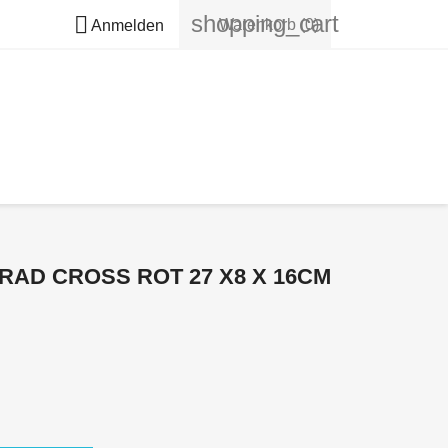
shopping_cart

Warenkorb
(0)
Anmelden
D CROSS ROT 27 X8 X 16CM