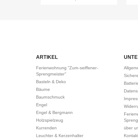
ARTIKEL
UNT
Ferienwohnung "Zum-seiffener-
Allgem
Sprengmeister"
Sicher
Basteln & Deko
Batteri
Bäume
Datens
Baumschmuck
Impre
Engel
Widerru
Engel & Bergmann
Ferien
Holzspielzeug
Spreng
Kurrenden
über u
Leuchter & Kerzenhalter
Kontak