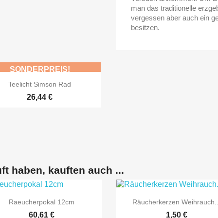
man das traditionelle erzge
vergessen aber auch ein ge
besitzen.
SONDERPREIS!

Vorschau
Teelicht Simson Rad
26,44 €
ft haben, kauften auch ...


Vorschau
Vorschau
Raeucherpokal 12cm
Räucherkerzen Weihrauch..
60,61 €
1,50 €