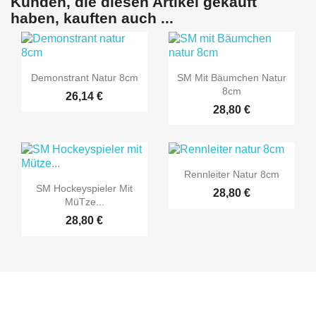
Kunden, die diesen Artikel gekauft
haben, kauften auch ...


Vorschau
Vorschau
Demonstrant Natur 8cm
SM Mit Bäumchen Natur
8cm
26,14 €
28,80 €

Vorschau
Rennleiter Natur 8cm

Vorschau
SM Hockeyspieler Mit
28,80 €
Mütze...
28,80 €