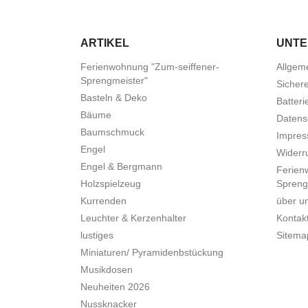
ARTIKEL
UNT
Ferienwohnung "Zum-seiffener-
Allgem
Sprengmeister"
Sicher
Basteln & Deko
Batteri
Bäume
Datens
Baumschmuck
Impre
Engel
Widerru
Engel & Bergmann
Ferien
Holzspielzeug
Spreng
Kurrenden
über u
Leuchter & Kerzenhalter
Kontak
lustiges
Sitema
Miniaturen/ Pyramidenbstückung
Musikdosen
Neuheiten 2026
Nussknacker