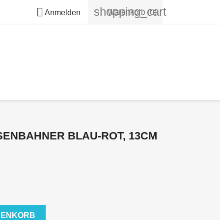
shopping_cart

Warenkorb
(0)
Anmelden
ENBAHNER BLAU-ROT, 13CM
RENKORB