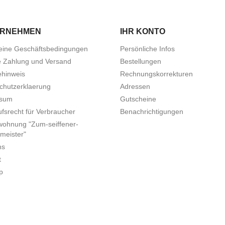
ERNEHMEN
IHR KONTO
eine Geschäftsbedingungen
Persönliche Infos
e Zahlung und Versand
Bestellungen
ehinweis
Rechnungskorrekturen
chutzerklaerung
Adressen
ssum
Gutscheine
fsrecht für Verbraucher
Benachrichtigungen
wohnung "Zum-seiffener-
meister"
ns
t
p