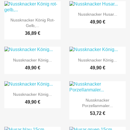

Vorschau
Nussknacker Husar...

Vorschau
Nussknacker König Rot-
49,90 €
Gelb,...
36,89 €


Vorschau
Vorschau
Nussknacker König...
Nussknacker König...
49,90 €
49,90 €

Vorschau
Nussknacker König...

Vorschau
Nussknacker
49,90 €
Porzellanmaler...
53,72 €