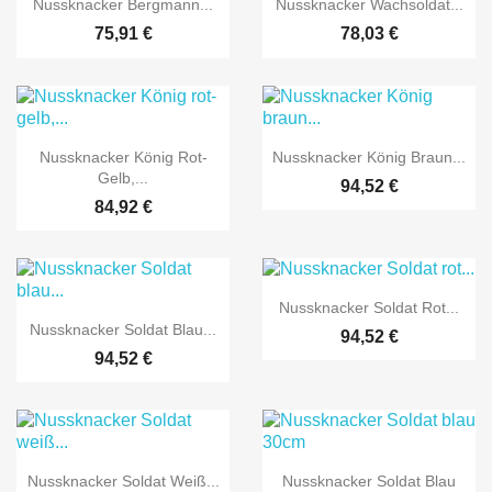


Nussknacker Bergmann...
Nussknacker Wachsoldat...
75,91 €
78,03 €


Vorschau
Vorschau
Nussknacker König Rot-
Nussknacker König Braun...
Gelb,...
94,52 €
84,92 €

Vorschau
Nussknacker Soldat Rot...

Vorschau
Nussknacker Soldat Blau...
94,52 €
94,52 €


Vorschau
Vorschau
Nussknacker Soldat Weiß...
Nussknacker Soldat Blau