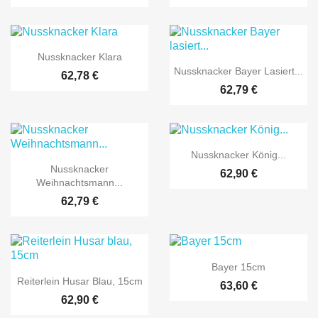

Vorschau
Nussknacker Klara

Vorschau
Nussknacker Bayer Lasiert...
62,78 €
62,79 €

Vorschau
Nussknacker König...

Vorschau
Nussknacker
62,90 €
Weihnachtsmann...
62,79 €

Vorschau
Bayer 15cm

Vorschau
Reiterlein Husar Blau, 15cm
63,60 €
62,90 €