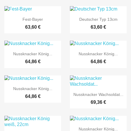


Vorschau
Vorschau
Fest-Bayer
Deutscher Typ 13cm
63,60 €
63,60 €


Vorschau
Vorschau
Nussknacker König...
Nussknacker König...
64,86 €
64,86 €

Vorschau
Nussknacker König...

Vorschau
Nussknacker Wachsoldat...
64,86 €
69,36 €

Vorschau
Nussknacker König...