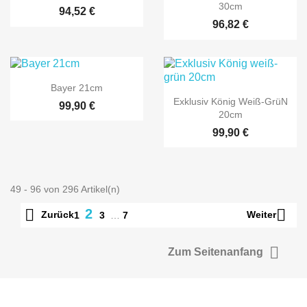
30cm
94,52 €
96,82 €

Vorschau
Bayer 21cm

Vorschau
Exklusiv König Weiß-Grün
99,90 €
20cm
99,90 €
49 - 96 von 296 Artikel(n)


2
Zurück
Weiter
1
3
…
7

Zum Seitenanfang