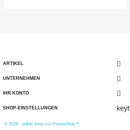

ARTIKEL

UNTERNEHMEN

IHR KONTO
key
SHOP-EINSTELLUNGEN
© 2026 - online-shop von PrestaShop™