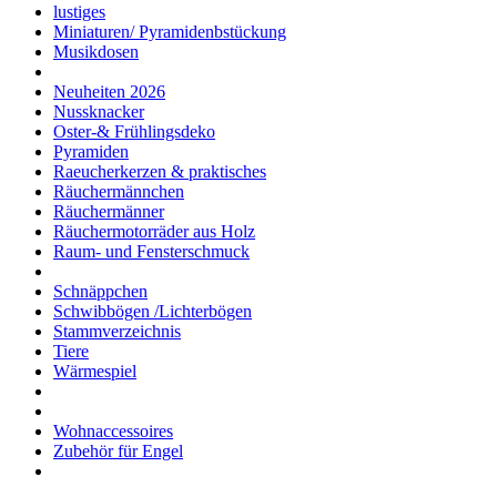
lustiges
Miniaturen/ Pyramidenbstückung
Musikdosen
Neuheiten 2026
Nussknacker
Oster-& Frühlingsdeko
Pyramiden
Raeucherkerzen & praktisches
Räuchermännchen
Räuchermänner
Räuchermotorräder aus Holz
Raum- und Fensterschmuck
Schnäppchen
Schwibbögen /Lichterbögen
Stammverzeichnis
Tiere
Wärmespiel
Wohnaccessoires
Zubehör für Engel