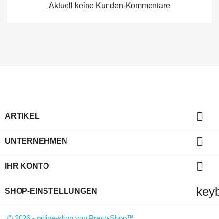
Aktuell keine Kunden-Kommentare

ARTIKEL

UNTERNEHMEN

IHR KONTO
key
SHOP-EINSTELLUNGEN
© 2026 - online-shop von PrestaShop™