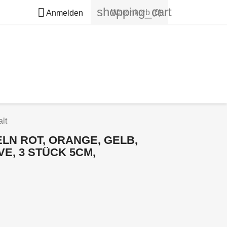
shopping_cart

Warenkorb
(0)
Anmelden
lt
N ROT, ORANGE, GELB,
E, 3 STÜCK 5CM,