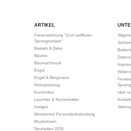
ARTIKEL
UNT
Ferienwohnung "Zum-seiffener-
Allgem
Sprengmeister"
Sicher
Basteln & Deko
Batteri
Bäume
Datens
Baumschmuck
Impre
Engel
Widerru
Engel & Bergmann
Ferien
Holzspielzeug
Spreng
Kurrenden
über u
Leuchter & Kerzenhalter
Kontak
lustiges
Sitema
Miniaturen/ Pyramidenbstückung
Musikdosen
Neuheiten 2026