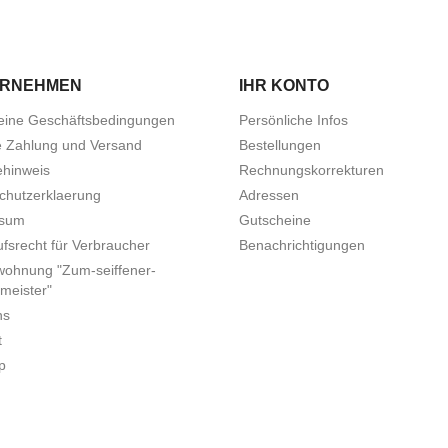
ERNEHMEN
IHR KONTO
eine Geschäftsbedingungen
Persönliche Infos
e Zahlung und Versand
Bestellungen
ehinweis
Rechnungskorrekturen
chutzerklaerung
Adressen
ssum
Gutscheine
fsrecht für Verbraucher
Benachrichtigungen
wohnung "Zum-seiffener-
meister"
ns
t
p