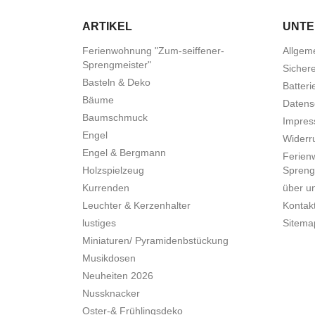
ARTIKEL
UNT
Ferienwohnung "Zum-seiffener-
Allgem
Sprengmeister"
Sicher
Basteln & Deko
Batteri
Bäume
Datens
Baumschmuck
Impre
Engel
Widerru
Engel & Bergmann
Ferien
Holzspielzeug
Spreng
Kurrenden
über u
Leuchter & Kerzenhalter
Kontak
lustiges
Sitema
Miniaturen/ Pyramidenbstückung
Musikdosen
Neuheiten 2026
Nussknacker
Oster-& Frühlingsdeko