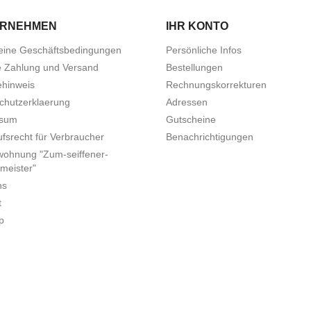
ERNEHMEN
IHR KONTO
eine Geschäftsbedingungen
Persönliche Infos
e Zahlung und Versand
Bestellungen
ehinweis
Rechnungskorrekturen
chutzerklaerung
Adressen
ssum
Gutscheine
fsrecht für Verbraucher
Benachrichtigungen
wohnung "Zum-seiffener-
meister"
ns
t
p