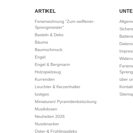
ARTIKEL
UNT
Ferienwohnung "Zum-seiffener-
Allgem
Sprengmeister"
Sicher
Basteln & Deko
Batteri
Bäume
Datens
Baumschmuck
Impre
Engel
Widerru
Engel & Bergmann
Ferien
Holzspielzeug
Spreng
Kurrenden
über u
Leuchter & Kerzenhalter
Kontak
lustiges
Sitema
Miniaturen/ Pyramidenbstückung
Musikdosen
Neuheiten 2026
Nussknacker
Oster-& Frühlingsdeko