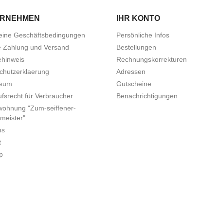
ERNEHMEN
IHR KONTO
eine Geschäftsbedingungen
Persönliche Infos
e Zahlung und Versand
Bestellungen
ehinweis
Rechnungskorrekturen
chutzerklaerung
Adressen
ssum
Gutscheine
fsrecht für Verbraucher
Benachrichtigungen
wohnung "Zum-seiffener-
meister"
ns
t
p