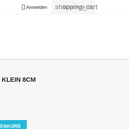
shopping_cart

Warenkorb
(0)
Anmelden
KLEIN 8CM
RENKORB