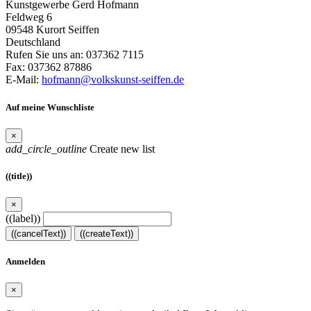
Kunstgewerbe Gerd Hofmann
Feldweg 6
09548 Kurort Seiffen
Deutschland
Rufen Sie uns an:
037362 7115
Fax:
037362 87886
E-Mail:
hofmann@volkskunst-seiffen.de
Auf meine Wunschliste
×
add_circle_outline
Create new list
((title))
×
((label))
((cancelText))
((createText))
Anmelden
×