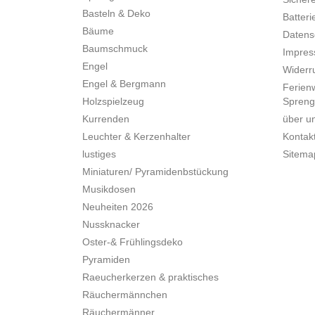
Basteln & Deko
Batteri
Bäume
Datens
Baumschmuck
Impre
Engel
Widerru
Engel & Bergmann
Ferien
Holzspielzeug
Spreng
Kurrenden
über u
Leuchter & Kerzenhalter
Kontak
lustiges
Sitema
Miniaturen/ Pyramidenbstückung
Musikdosen
Neuheiten 2026
Nussknacker
Oster-& Frühlingsdeko
Pyramiden
Raeucherkerzen & praktisches
Räuchermännchen
Räuchermänner