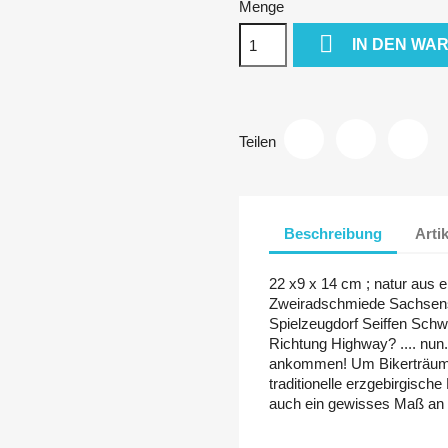
Menge

IN DEN WA
Teilen
Beschreibung
Arti
22 x9 x 14 cm ; natur aus ei
Zweiradschmiede Sachsens"
Spielzeugdorf Seiffen Sc
Richtung Highway? .... nun.
ankommen! Um Bikerträume
traditionelle erzgebirgisch
auch ein gewisses Maß an v