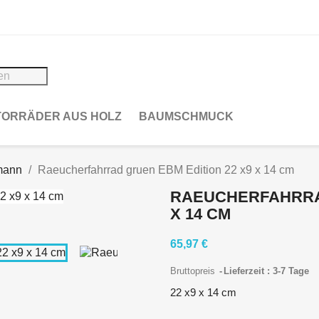
ORRÄDER AUS HOLZ
BAUMSCHMUCK
mann
Raeucherfahrrad gruen EBM Edition 22 x9 x 14 cm
RAEUCHERFAHRRAD
X 14 CM
65,97 €
Bruttopreis
Lieferzeit : 3-7 Tage
22 x9 x 14 cm