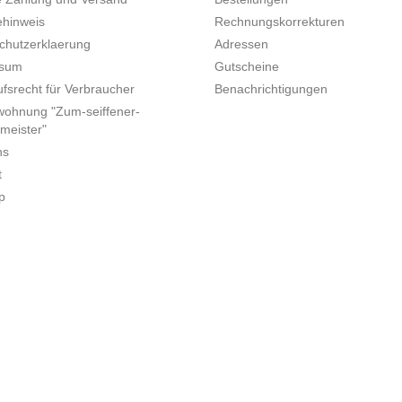
ehinweis
Rechnungskorrekturen
chutzerklaerung
Adressen
ssum
Gutscheine
fsrecht für Verbraucher
Benachrichtigungen
wohnung "Zum-seiffener-
meister"
ns
t
p