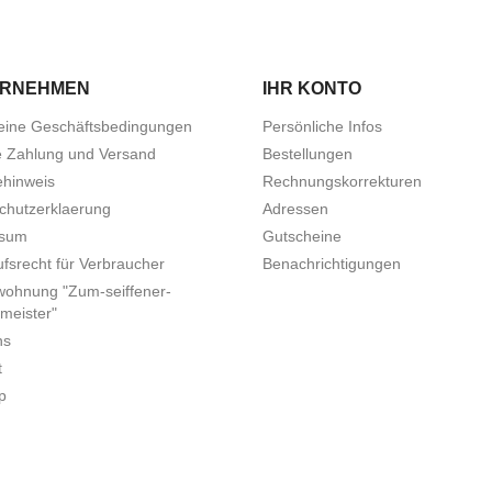
ERNEHMEN
IHR KONTO
eine Geschäftsbedingungen
Persönliche Infos
e Zahlung und Versand
Bestellungen
ehinweis
Rechnungskorrekturen
chutzerklaerung
Adressen
ssum
Gutscheine
fsrecht für Verbraucher
Benachrichtigungen
wohnung "Zum-seiffener-
meister"
ns
t
p