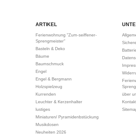
ARTIKEL
UNT
Ferienwohnung "Zum-seiffener-
Allgem
Sprengmeister"
Sicher
Basteln & Deko
Batteri
Bäume
Datens
Baumschmuck
Impre
Engel
Widerru
Engel & Bergmann
Ferien
Holzspielzeug
Spreng
Kurrenden
über u
Leuchter & Kerzenhalter
Kontak
lustiges
Sitema
Miniaturen/ Pyramidenbstückung
Musikdosen
Neuheiten 2026