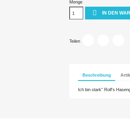
Menge

IN DEN WA
Teilen
Beschreibung
Arti
Ich bin stark'' Rolf's Has