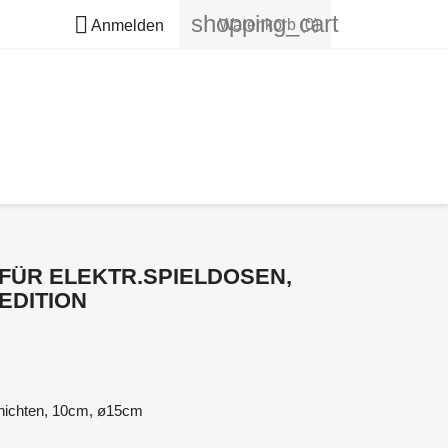
shopping_cart

Warenkorb
(0)
Anmelden
FÜR ELEKTR.SPIELDOSEN,
EDITION
schichten, 10cm, ø15cm