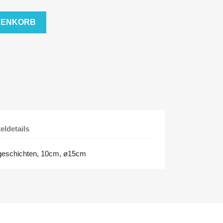
RENKORB
keldetails
engeschichten, 10cm, ø15cm