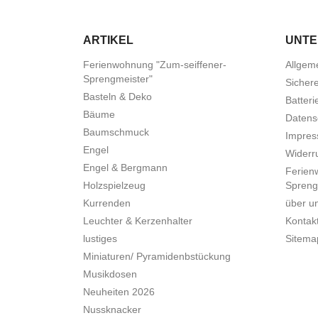
ARTIKEL
UNT
Ferienwohnung "Zum-seiffener-
Allgem
Sprengmeister"
Sicher
Basteln & Deko
Batteri
Bäume
Datens
Baumschmuck
Impre
Engel
Widerru
Engel & Bergmann
Ferien
Holzspielzeug
Spreng
Kurrenden
über u
Leuchter & Kerzenhalter
Kontak
lustiges
Sitema
Miniaturen/ Pyramidenbstückung
Musikdosen
Neuheiten 2026
Nussknacker