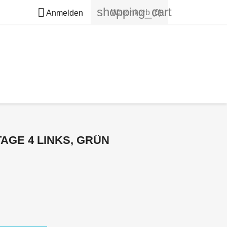
shopping_cart

Warenkorb
(0)
Anmelden
TAGE 4 LINKS, GRÜN