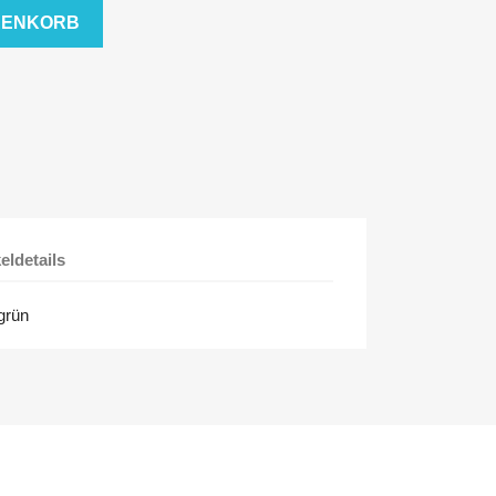
RENKORB
keldetails
 grün