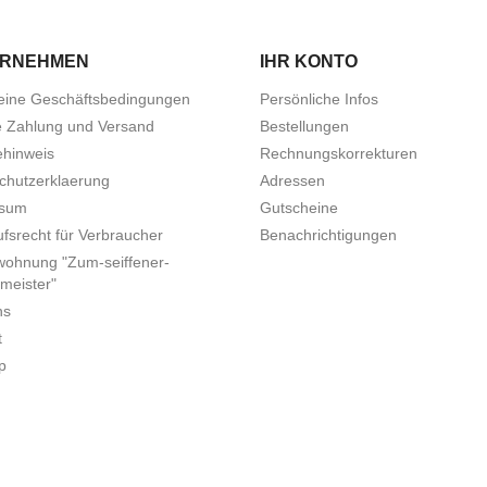
ERNEHMEN
IHR KONTO
eine Geschäftsbedingungen
Persönliche Infos
e Zahlung und Versand
Bestellungen
ehinweis
Rechnungskorrekturen
chutzerklaerung
Adressen
ssum
Gutscheine
fsrecht für Verbraucher
Benachrichtigungen
wohnung "Zum-seiffener-
meister"
ns
t
p