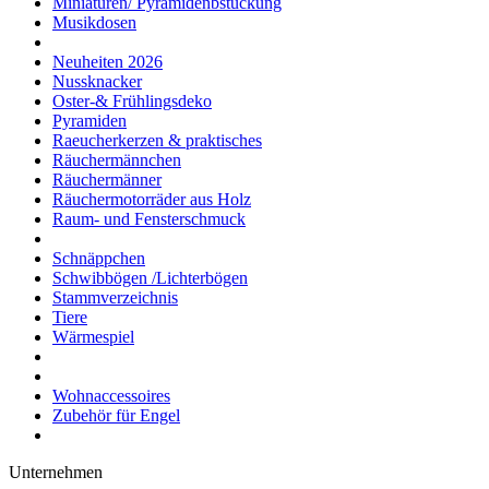
Miniaturen/ Pyramidenbstückung
Musikdosen
Neuheiten 2026
Nussknacker
Oster-& Frühlingsdeko
Pyramiden
Raeucherkerzen & praktisches
Räuchermännchen
Räuchermänner
Räuchermotorräder aus Holz
Raum- und Fensterschmuck
Schnäppchen
Schwibbögen /Lichterbögen
Stammverzeichnis
Tiere
Wärmespiel
Wohnaccessoires
Zubehör für Engel
Unternehmen