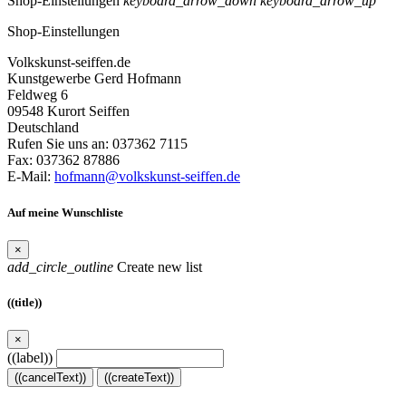
Shop-Einstellungen
keyboard_arrow_down
keyboard_arrow_up
Shop-Einstellungen
Volkskunst-seiffen.de
Kunstgewerbe Gerd Hofmann
Feldweg 6
09548 Kurort Seiffen
Deutschland
Rufen Sie uns an:
037362 7115
Fax:
037362 87886
E-Mail:
hofmann@volkskunst-seiffen.de
Auf meine Wunschliste
×
add_circle_outline
Create new list
((title))
×
((label))
((cancelText))
((createText))