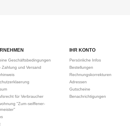
ERNEHMEN
IHR KONTO
eine Geschäftsbedingungen
Persönliche Infos
e Zahlung und Versand
Bestellungen
ehinweis
Rechnungskorrekturen
chutzerklaerung
Adressen
ssum
Gutscheine
fsrecht für Verbraucher
Benachrichtigungen
wohnung "Zum-seiffener-
meister"
ns
t