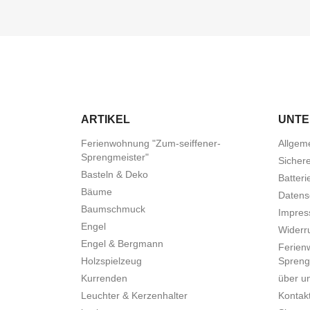
ARTIKEL
UNT
Ferienwohnung "Zum-seiffener-
Allgem
Sprengmeister"
Sicher
Basteln & Deko
Batteri
Bäume
Datens
Baumschmuck
Impre
Engel
Widerru
Engel & Bergmann
Ferien
Holzspielzeug
Spreng
Kurrenden
über u
Leuchter & Kerzenhalter
Kontak