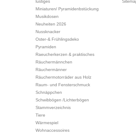
lustiges
Sitema
Miniaturen/ Pyramidenbstückung
Musikdosen
Neuheiten 2026
Nussknacker
Oster-& Frühlingsdeko
Pyramiden
Raeucherkerzen & praktisches
Räuchermännchen
Räuchermänner
Räuchermotorräder aus Holz
Raum- und Fensterschmuck
Schnäppchen
Schwibbögen /Lichterbögen
Stammverzeichnis
Tiere
Wärmespiel
Wohnaccessoires