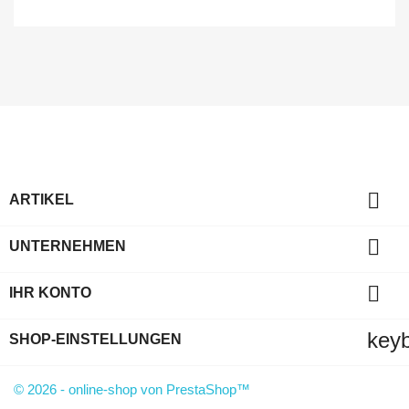

ARTIKEL

UNTERNEHMEN

IHR KONTO
key
SHOP-EINSTELLUNGEN
© 2026 - online-shop von PrestaShop™