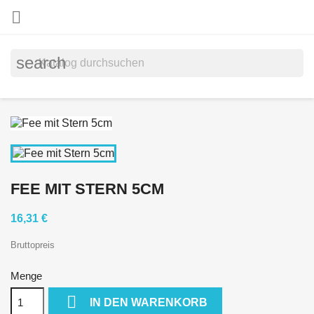

search
FEE MIT STERN 5CM
16,31 €
Bruttopreis
Menge

IN DEN WARENKORB