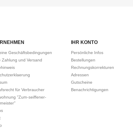
ERNEHMEN
IHR KONTO
eine Geschäftsbedingungen
Persönliche Infos
e Zahlung und Versand
Bestellungen
ehinweis
Rechnungskorrekturen
chutzerklaerung
Adressen
ssum
Gutscheine
fsrecht für Verbraucher
Benachrichtigungen
wohnung "Zum-seiffener-
meister"
ns
t
p