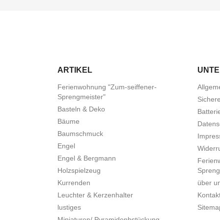
ARTIKEL
UNT
Ferienwohnung "Zum-seiffener-
Allgem
Sprengmeister"
Sicher
Basteln & Deko
Batteri
Bäume
Datens
Baumschmuck
Impre
Engel
Widerru
Engel & Bergmann
Ferien
Holzspielzeug
Spreng
Kurrenden
über u
Leuchter & Kerzenhalter
Kontak
lustiges
Sitema
Miniaturen/ Pyramidenbstückung