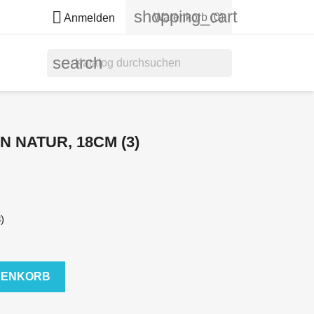
shopping_cart

Warenkorb
(0)
Anmelden
search
 NATUR, 18CM (3)
)
RENKORB