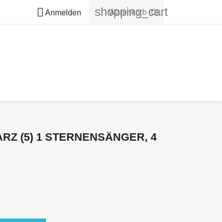
shopping_cart

Warenkorb
(0)
Anmelden
Z (5) 1 STERNENSÄNGER, 4