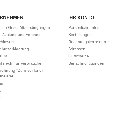
ERNEHMEN
IHR KONTO
eine Geschäftsbedingungen
Persönliche Infos
e Zahlung und Versand
Bestellungen
ehinweis
Rechnungskorrekturen
chutzerklaerung
Adressen
ssum
Gutscheine
fsrecht für Verbraucher
Benachrichtigungen
wohnung "Zum-seiffener-
meister"
ns
t
p