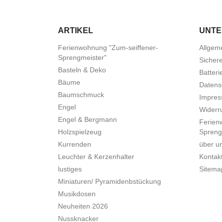
ARTIKEL
UNT
Ferienwohnung "Zum-seiffener-
Allgem
Sprengmeister"
Sicher
Basteln & Deko
Batteri
Bäume
Datens
Baumschmuck
Impre
Engel
Widerru
Engel & Bergmann
Ferien
Holzspielzeug
Spreng
Kurrenden
über u
Leuchter & Kerzenhalter
Kontak
lustiges
Sitema
Miniaturen/ Pyramidenbstückung
Musikdosen
Neuheiten 2026
Nussknacker