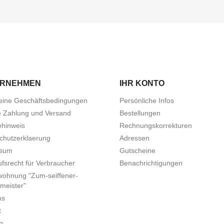
ERNEHMEN
IHR KONTO
eine Geschäftsbedingungen
Persönliche Infos
e Zahlung und Versand
Bestellungen
ehinweis
Rechnungskorrekturen
chutzerklaerung
Adressen
ssum
Gutscheine
fsrecht für Verbraucher
Benachrichtigungen
wohnung "Zum-seiffener-
meister"
ns
t
p