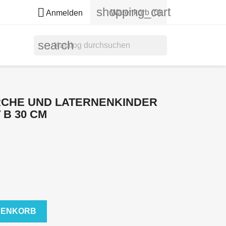
shopping_cart

Warenkorb
(0)
Anmelden
search
IRCHE UND LATERNENKINDER
 B 30 CM
RENKORB