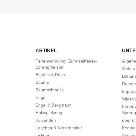
ARTIKEL
UNT
Ferienwohnung "Zum-seiffener-
Allgem
Sprengmeister"
Sicher
Basteln & Deko
Batteri
Bäume
Datens
Baumschmuck
Impre
Engel
Widerru
Engel & Bergmann
Ferien
Holzspielzeug
Spreng
Kurrenden
über u
Leuchter & Kerzenhalter
Kontak
lustiges
Sitema