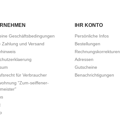
ERNEHMEN
IHR KONTO
eine Geschäftsbedingungen
Persönliche Infos
e Zahlung und Versand
Bestellungen
ehinweis
Rechnungskorrekturen
chutzerklaerung
Adressen
ssum
Gutscheine
fsrecht für Verbraucher
Benachrichtigungen
wohnung "Zum-seiffener-
meister"
ns
t
p