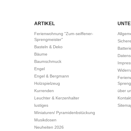
ARTIKEL
UNT
Ferienwohnung "Zum-seiffener-
Allgem
Sprengmeister"
Sicher
Basteln & Deko
Batteri
Bäume
Datens
Baumschmuck
Impre
Engel
Widerru
Engel & Bergmann
Ferien
Holzspielzeug
Spreng
Kurrenden
über u
Leuchter & Kerzenhalter
Kontak
lustiges
Sitema
Miniaturen/ Pyramidenbstückung
Musikdosen
Neuheiten 2026