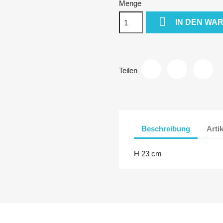
Menge

IN DEN WA
Teilen
Beschreibung
Arti
H 23 cm