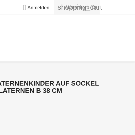
shopping_cart

Warenkorb
(0)
Anmelden
ATERNENKINDER AUF SOCKEL
LATERNEN B 38 CM