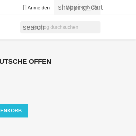
shopping_cart

Warenkorb
(0)
Anmelden
search
UTSCHE OFFEN
RENKORB