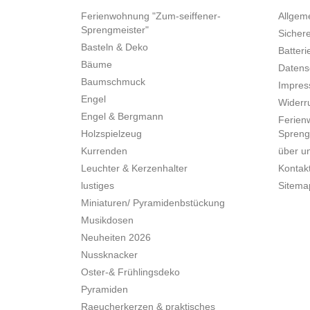
Ferienwohnung "Zum-seiffener-
Allgem
Sprengmeister"
Sicher
Basteln & Deko
Batteri
Bäume
Datens
Baumschmuck
Impre
Engel
Widerru
Engel & Bergmann
Ferien
Holzspielzeug
Spreng
Kurrenden
über u
Leuchter & Kerzenhalter
Kontak
lustiges
Sitema
Miniaturen/ Pyramidenbstückung
Musikdosen
Neuheiten 2026
Nussknacker
Oster-& Frühlingsdeko
Pyramiden
Raeucherkerzen & praktisches