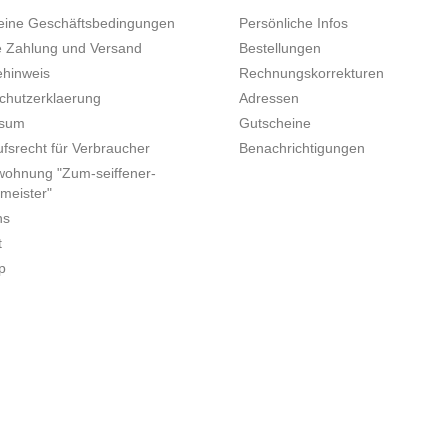
eine Geschäftsbedingungen
Persönliche Infos
e Zahlung und Versand
Bestellungen
ehinweis
Rechnungskorrekturen
chutzerklaerung
Adressen
ssum
Gutscheine
fsrecht für Verbraucher
Benachrichtigungen
wohnung "Zum-seiffener-
meister"
ns
t
p