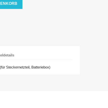
RENKORB
keldetails
ür Steckernetzteil, Batteriebox)