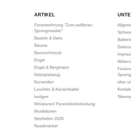
ARTIKEL
UNT
Ferienwohnung "Zum-seiffener-
Allgem
Sprengmeister"
Sicher
Basteln & Deko
Batteri
Bäume
Datens
Baumschmuck
Impre
Engel
Widerru
Engel & Bergmann
Ferien
Holzspielzeug
Spreng
Kurrenden
über u
Leuchter & Kerzenhalter
Kontak
lustiges
Sitema
Miniaturen/ Pyramidenbstückung
Musikdosen
Neuheiten 2026
Nussknacker