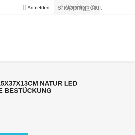
shopping_cart

Warenkorb
(0)
Anmelden
5X37X13CM NATUR LED
E BESTÜCKUNG