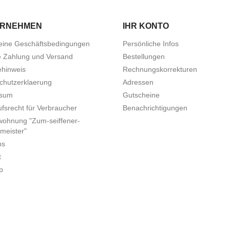
ERNEHMEN
IHR KONTO
eine Geschäftsbedingungen
Persönliche Infos
e Zahlung und Versand
Bestellungen
ehinweis
Rechnungskorrekturen
chutzerklaerung
Adressen
ssum
Gutscheine
fsrecht für Verbraucher
Benachrichtigungen
wohnung "Zum-seiffener-
meister"
ns
t
p