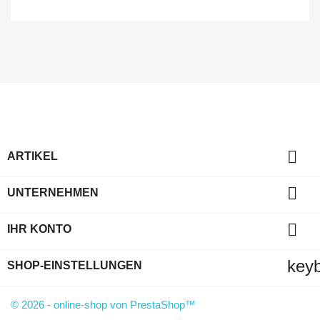

ARTIKEL

UNTERNEHMEN

IHR KONTO
key
SHOP-EINSTELLUNGEN
© 2026 - online-shop von PrestaShop™