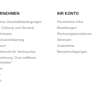
ERNEHMEN
IHR KONTO
eine Geschäftsbedingungen
Persönliche Infos
e Zahlung und Versand
Bestellungen
ehinweis
Rechnungskorrekturen
chutzerklaerung
Adressen
ssum
Gutscheine
fsrecht für Verbraucher
Benachrichtigungen
wohnung "Zum-seiffener-
meister"
ns
t
p