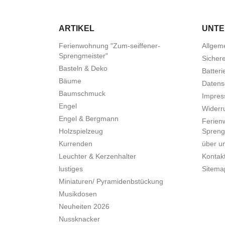
ARTIKEL
UNT
Ferienwohnung "Zum-seiffener-
Allgem
Sprengmeister"
Sicher
Basteln & Deko
Batteri
Bäume
Datens
Baumschmuck
Impre
Engel
Widerru
Engel & Bergmann
Ferien
Holzspielzeug
Spreng
Kurrenden
über u
Leuchter & Kerzenhalter
Kontak
lustiges
Sitema
Miniaturen/ Pyramidenbstückung
Musikdosen
Neuheiten 2026
Nussknacker