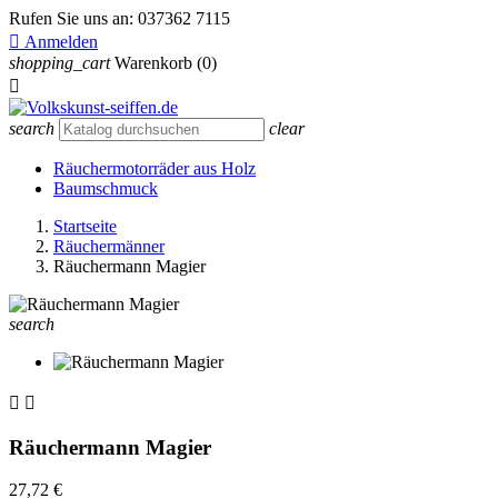
Rufen Sie uns an:
037362 7115

Anmelden
shopping_cart
Warenkorb
(0)

search
clear
Räuchermotorräder aus Holz
Baumschmuck
Startseite
Räuchermänner
Räuchermann Magier
search


Räuchermann Magier
27,72 €