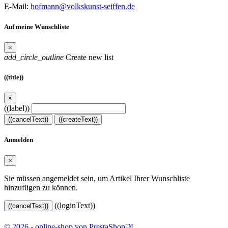
E-Mail:
hofmann@volkskunst-seiffen.de
Auf meine Wunschliste
×
add_circle_outline
Create new list
((title))
×
((label))
((cancelText))
((createText))
Anmelden
×
Sie müssen angemeldet sein, um Artikel Ihrer Wunschliste
hinzufügen zu können.
((loginText))
((cancelText))
© 2026 - online-shop von PrestaShop™