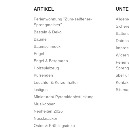
ARTIKEL
UNT
Ferienwohnung "Zum-seiffener-
Allgem
Sprengmeister"
Sicher
Basteln & Deko
Batteri
Bäume
Datens
Baumschmuck
Impre
Engel
Widerru
Engel & Bergmann
Ferien
Holzspielzeug
Spreng
Kurrenden
über u
Leuchter & Kerzenhalter
Kontak
lustiges
Sitema
Miniaturen/ Pyramidenbstückung
Musikdosen
Neuheiten 2026
Nussknacker
Oster-& Frühlingsdeko