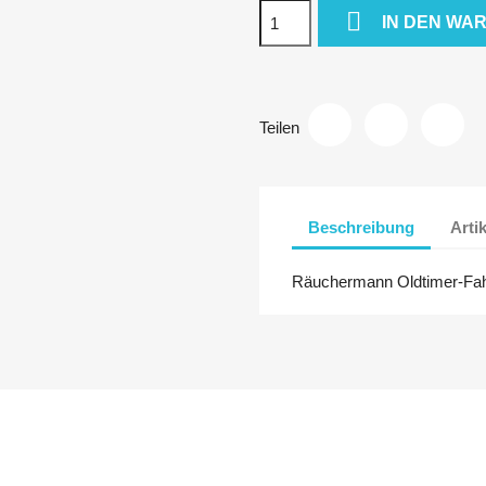

IN DEN WA
Teilen
Beschreibung
Arti
Räuchermann Oldtimer-Fa