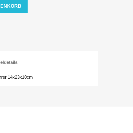
RENKORB
keldetails
hrer 14x23x10cm