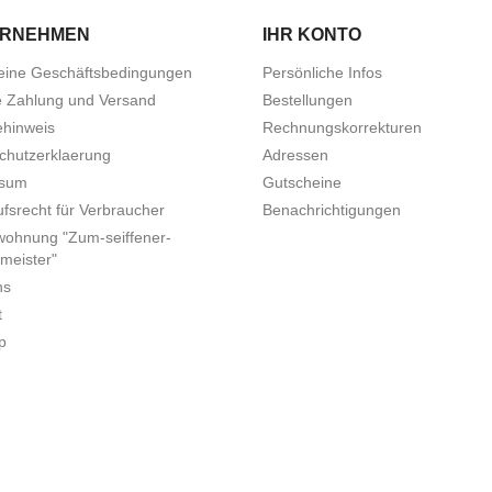
ERNEHMEN
IHR KONTO
eine Geschäftsbedingungen
Persönliche Infos
e Zahlung und Versand
Bestellungen
ehinweis
Rechnungskorrekturen
chutzerklaerung
Adressen
ssum
Gutscheine
fsrecht für Verbraucher
Benachrichtigungen
wohnung "Zum-seiffener-
meister"
ns
t
p