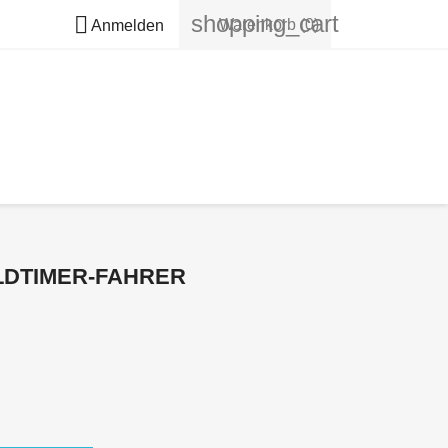
shopping_cart

Warenkorb
(0)
Anmelden
DTIMER-FAHRER