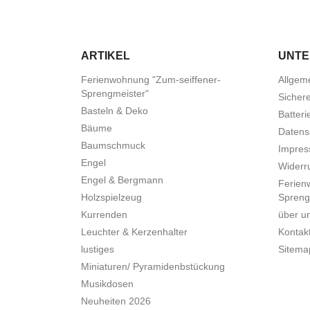
ARTIKEL
UNT
Ferienwohnung "Zum-seiffener-
Allgem
Sprengmeister"
Sicher
Basteln & Deko
Batteri
Bäume
Datens
Baumschmuck
Impre
Engel
Widerru
Engel & Bergmann
Ferien
Holzspielzeug
Spreng
Kurrenden
über u
Leuchter & Kerzenhalter
Kontak
lustiges
Sitema
Miniaturen/ Pyramidenbstückung
Musikdosen
Neuheiten 2026