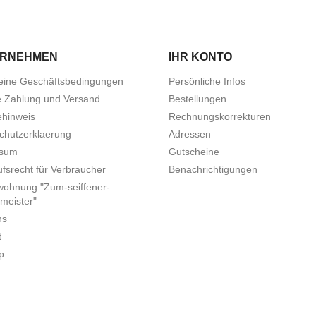
ERNEHMEN
IHR KONTO
eine Geschäftsbedingungen
Persönliche Infos
e Zahlung und Versand
Bestellungen
ehinweis
Rechnungskorrekturen
chutzerklaerung
Adressen
ssum
Gutscheine
fsrecht für Verbraucher
Benachrichtigungen
wohnung "Zum-seiffener-
meister"
ns
t
p