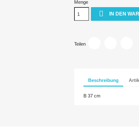
Menge

IN DEN WA
Teilen
Beschreibung
Arti
B 37 cm