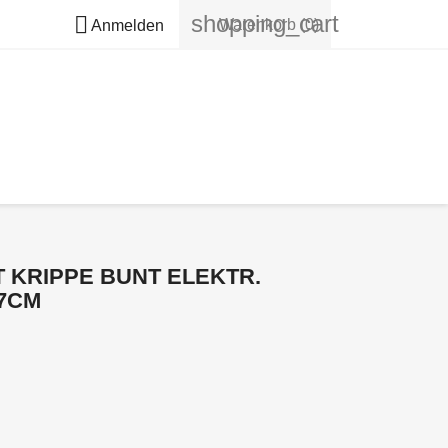
shopping_cart

Warenkorb
(0)
Anmelden
 KRIPPE BUNT ELEKTR.
7CM