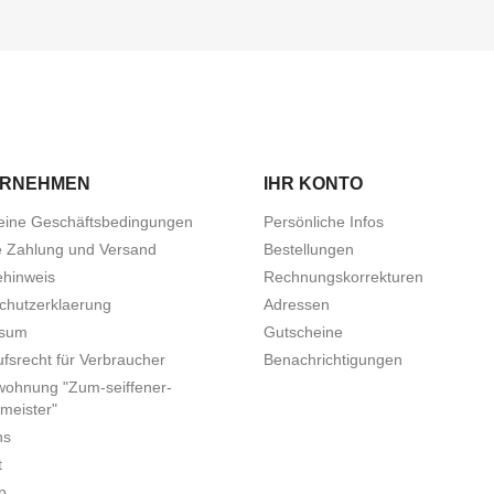
ERNEHMEN
IHR KONTO
eine Geschäftsbedingungen
Persönliche Infos
e Zahlung und Versand
Bestellungen
ehinweis
Rechnungskorrekturen
chutzerklaerung
Adressen
ssum
Gutscheine
fsrecht für Verbraucher
Benachrichtigungen
wohnung "Zum-seiffener-
meister"
ns
t
p