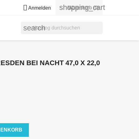
shopping_cart

Warenkorb
(0)
Anmelden
search
SDEN BEI NACHT 47,0 X 22,0
RENKORB