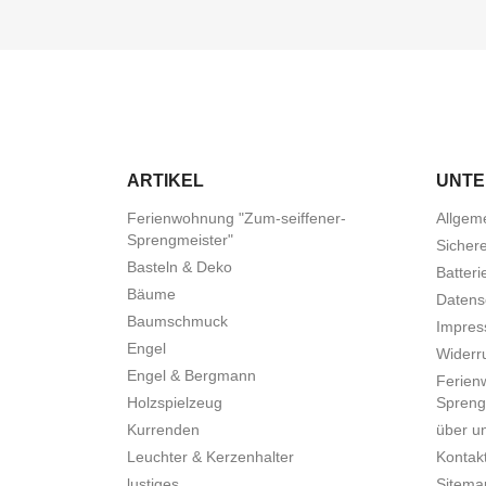
ARTIKEL
UNT
Ferienwohnung "Zum-seiffener-
Allgem
Sprengmeister"
Sicher
Basteln & Deko
Batteri
Bäume
Datens
Baumschmuck
Impre
Engel
Widerru
Engel & Bergmann
Ferien
Holzspielzeug
Spreng
Kurrenden
über u
Leuchter & Kerzenhalter
Kontak
lustiges
Sitema