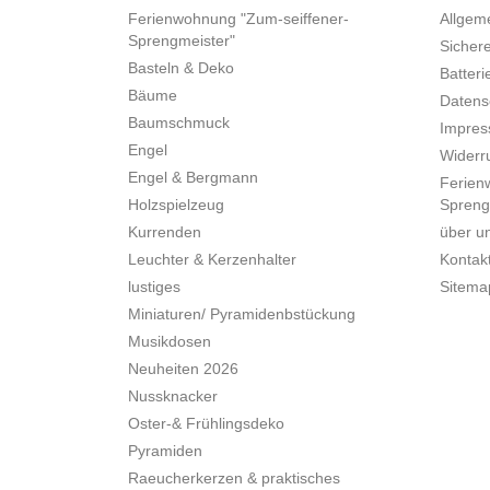
Ferienwohnung "Zum-seiffener-
Allgem
Sprengmeister"
Sicher
Basteln & Deko
Batteri
Bäume
Datens
Baumschmuck
Impre
Engel
Widerru
Engel & Bergmann
Ferien
Holzspielzeug
Spreng
Kurrenden
über u
Leuchter & Kerzenhalter
Kontak
lustiges
Sitema
Miniaturen/ Pyramidenbstückung
Musikdosen
Neuheiten 2026
Nussknacker
Oster-& Frühlingsdeko
Pyramiden
Raeucherkerzen & praktisches