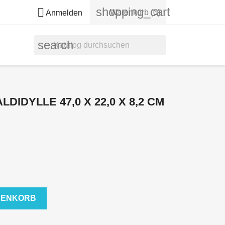
shopping_cart

Warenkorb
(0)
Anmelden
search
IDYLLE 47,0 X 22,0 X 8,2 CM
RENKORB