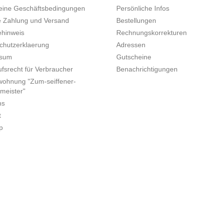
eine Geschäftsbedingungen
Persönliche Infos
e Zahlung und Versand
Bestellungen
ehinweis
Rechnungskorrekturen
chutzerklaerung
Adressen
ssum
Gutscheine
fsrecht für Verbraucher
Benachrichtigungen
wohnung "Zum-seiffener-
meister"
ns
t
p