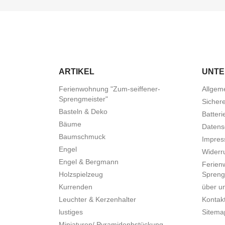
ARTIKEL
UNT
Ferienwohnung "Zum-seiffener-
Allgem
Sprengmeister"
Sicher
Basteln & Deko
Batteri
Bäume
Datens
Baumschmuck
Impre
Engel
Widerru
Engel & Bergmann
Ferien
Holzspielzeug
Spreng
Kurrenden
über u
Leuchter & Kerzenhalter
Kontak
lustiges
Sitema
Miniaturen/ Pyramidenbstückung