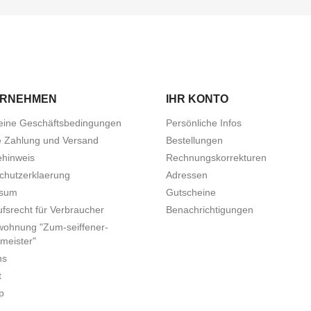
ERNEHMEN
IHR KONTO
eine Geschäftsbedingungen
Persönliche Infos
e Zahlung und Versand
Bestellungen
ehinweis
Rechnungskorrekturen
chutzerklaerung
Adressen
ssum
Gutscheine
fsrecht für Verbraucher
Benachrichtigungen
wohnung "Zum-seiffener-
meister"
ns
t
p