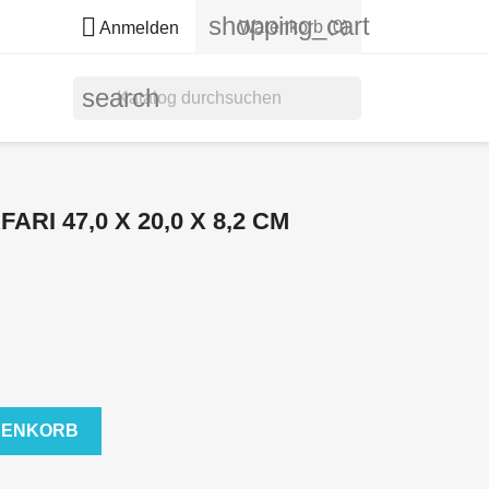
shopping_cart

Warenkorb
(0)
Anmelden
search
RI 47,0 X 20,0 X 8,2 CM
RENKORB