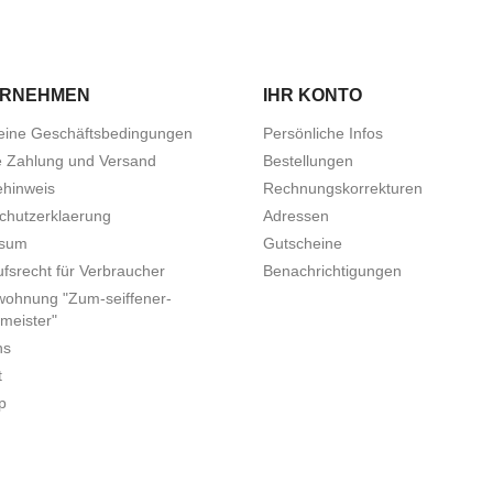
ERNEHMEN
IHR KONTO
eine Geschäftsbedingungen
Persönliche Infos
e Zahlung und Versand
Bestellungen
ehinweis
Rechnungskorrekturen
chutzerklaerung
Adressen
ssum
Gutscheine
fsrecht für Verbraucher
Benachrichtigungen
wohnung "Zum-seiffener-
meister"
ns
t
p