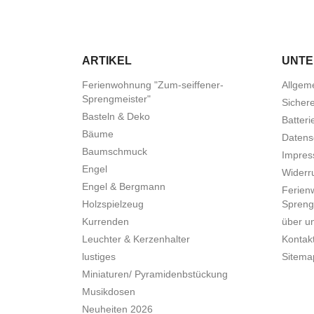
ARTIKEL
UNT
Ferienwohnung "Zum-seiffener-
Allgem
Sprengmeister"
Sicher
Basteln & Deko
Batteri
Bäume
Datens
Baumschmuck
Impre
Engel
Widerru
Engel & Bergmann
Ferien
Holzspielzeug
Spreng
Kurrenden
über u
Leuchter & Kerzenhalter
Kontak
lustiges
Sitema
Miniaturen/ Pyramidenbstückung
Musikdosen
Neuheiten 2026