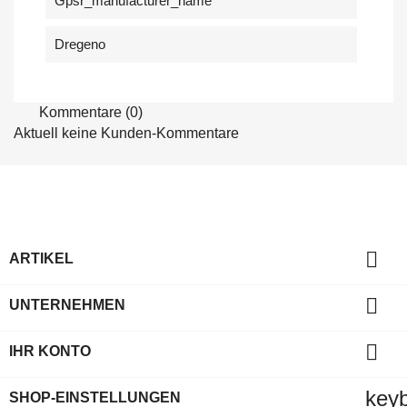
Gpsr_manufacturer_name
Dregeno
Kommentare (0)
Aktuell keine Kunden-Kommentare

ARTIKEL

UNTERNEHMEN

IHR KONTO
key
SHOP-EINSTELLUNGEN