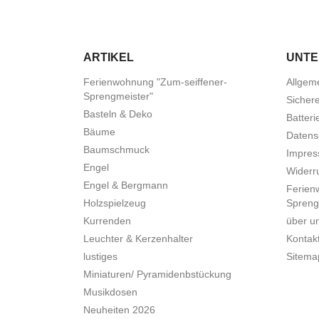
ARTIKEL
UNT
Ferienwohnung "Zum-seiffener-
Allgem
Sprengmeister"
Sicher
Basteln & Deko
Batteri
Bäume
Datens
Baumschmuck
Impre
Engel
Widerru
Engel & Bergmann
Ferien
Holzspielzeug
Spreng
Kurrenden
über u
Leuchter & Kerzenhalter
Kontak
lustiges
Sitema
Miniaturen/ Pyramidenbstückung
Musikdosen
Neuheiten 2026