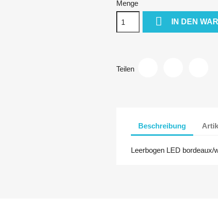
Menge

IN DEN WA
Teilen
Beschreibung
Arti
Leerbogen LED bordeaux/we