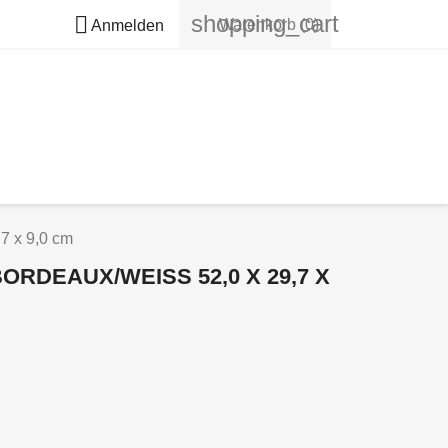
shopping_cart

Warenkorb
(0)
Anmelden
7 x 9,0 cm
DEAUX/WEISS 52,0 X 29,7 X 9