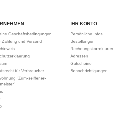
ERNEHMEN
IHR KONTO
eine Geschäftsbedingungen
Persönliche Infos
e Zahlung und Versand
Bestellungen
ehinweis
Rechnungskorrekturen
chutzerklaerung
Adressen
ssum
Gutscheine
fsrecht für Verbraucher
Benachrichtigungen
wohnung "Zum-seiffener-
meister"
ns
t
p