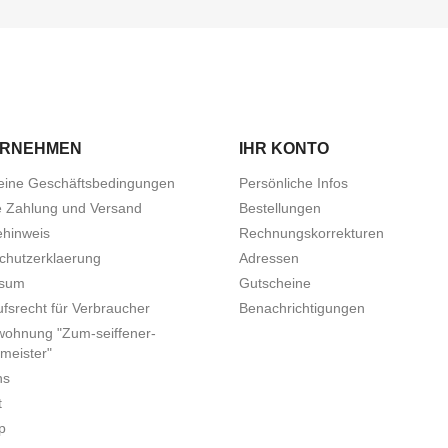
ERNEHMEN
IHR KONTO
eine Geschäftsbedingungen
Persönliche Infos
e Zahlung und Versand
Bestellungen
ehinweis
Rechnungskorrekturen
chutzerklaerung
Adressen
ssum
Gutscheine
fsrecht für Verbraucher
Benachrichtigungen
wohnung "Zum-seiffener-
meister"
ns
t
p