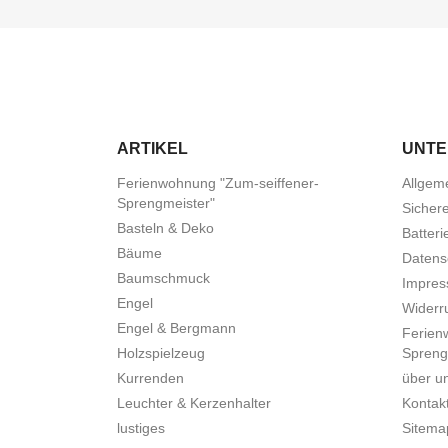
ARTIKEL
UNT
Ferienwohnung "Zum-seiffener-
Allgem
Sprengmeister"
Sicher
Basteln & Deko
Batteri
Bäume
Datens
Baumschmuck
Impre
Engel
Widerru
Engel & Bergmann
Ferien
Holzspielzeug
Spreng
Kurrenden
über u
Leuchter & Kerzenhalter
Kontak
lustiges
Sitema