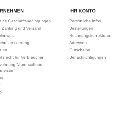
ERNEHMEN
IHR KONTO
eine Geschäftsbedingungen
Persönliche Infos
e Zahlung und Versand
Bestellungen
ehinweis
Rechnungskorrekturen
chutzerklaerung
Adressen
ssum
Gutscheine
fsrecht für Verbraucher
Benachrichtigungen
wohnung "Zum-seiffener-
meister"
ns
t
p