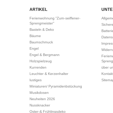
ARTIKEL
UNT
Ferienwohnung "Zum-seiffener-
Allgem
Sprengmeister"
Sicher
Basteln & Deko
Batteri
Bäume
Datens
Baumschmuck
Impre
Engel
Widerru
Engel & Bergmann
Ferien
Holzspielzeug
Spreng
Kurrenden
über u
Leuchter & Kerzenhalter
Kontak
lustiges
Sitema
Miniaturen/ Pyramidenbstückung
Musikdosen
Neuheiten 2026
Nussknacker
Oster-& Frühlingsdeko