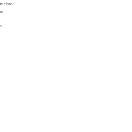
meister"
ns
t
p