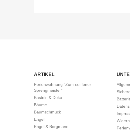
ARTIKEL
UNT
Ferienwohnung "Zum-seiffener-
Allgem
Sprengmeister"
Sicher
Basteln & Deko
Batteri
Bäume
Datens
Baumschmuck
Impre
Engel
Widerru
Engel & Bergmann
Ferien