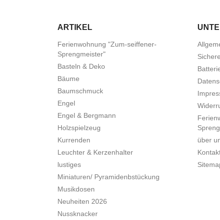
ARTIKEL
UNT
Ferienwohnung "Zum-seiffener-
Allgem
Sprengmeister"
Sicher
Basteln & Deko
Batteri
Bäume
Datens
Baumschmuck
Impre
Engel
Widerru
Engel & Bergmann
Ferien
Holzspielzeug
Spreng
Kurrenden
über u
Leuchter & Kerzenhalter
Kontak
lustiges
Sitema
Miniaturen/ Pyramidenbstückung
Musikdosen
Neuheiten 2026
Nussknacker