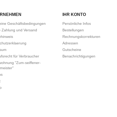
ERNEHMEN
IHR KONTO
eine Geschäftsbedingungen
Persönliche Infos
e Zahlung und Versand
Bestellungen
ehinweis
Rechnungskorrekturen
chutzerklaerung
Adressen
ssum
Gutscheine
fsrecht für Verbraucher
Benachrichtigungen
wohnung "Zum-seiffener-
meister"
ns
t
p