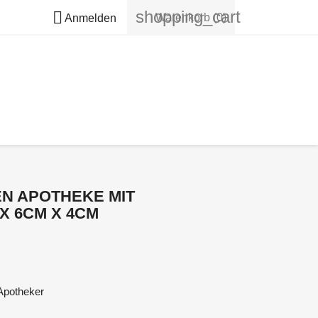
shopping_cart

Warenkorb
(0)
Anmelden
N APOTHEKE MIT
X 6CM X 4CM
Apotheker