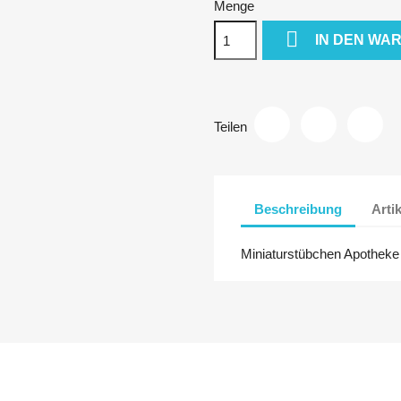
Menge

IN DEN WA
Teilen
Beschreibung
Arti
Miniaturstübchen Apothek