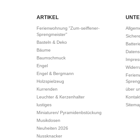
ARTIKEL
UNT
Ferienwohnung "Zum-seiffener-
Allgem
Sprengmeister"
Sicher
Basteln & Deko
Batteri
Bäume
Datens
Baumschmuck
Impre
Engel
Widerru
Engel & Bergmann
Ferien
Holzspielzeug
Spreng
Kurrenden
über u
Leuchter & Kerzenhalter
Kontak
lustiges
Sitema
Miniaturen/ Pyramidenbstückung
Musikdosen
Neuheiten 2026
Nussknacker