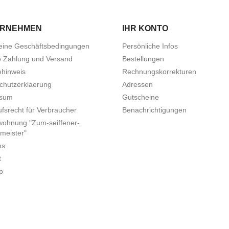
ERNEHMEN
IHR KONTO
eine Geschäftsbedingungen
Persönliche Infos
e Zahlung und Versand
Bestellungen
ehinweis
Rechnungskorrekturen
chutzerklaerung
Adressen
ssum
Gutscheine
fsrecht für Verbraucher
Benachrichtigungen
wohnung "Zum-seiffener-
meister"
ns
t
p