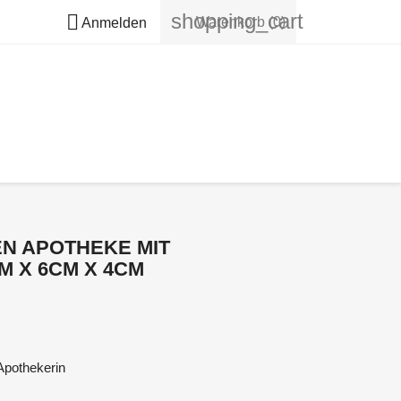
shopping_cart

Warenkorb
(0)
Anmelden
N APOTHEKE MIT
M X 6CM X 4CM
Apothekerin